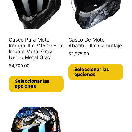
Casco Para Moto
Casco De Moto
Integral Ilm Mf509 Flex
Abatible Ilm Camuflaje
Impact Metal Gray
$
2,975.00
Negro Metal Gray
Est
$
4,700.00
Seleccionar las
pro
Este
opciones
tie
Seleccionar las
producto
múl
opciones
tiene
var
múltiples
Las
variantes.
opc
Las
se
opciones
pue
se
eleg