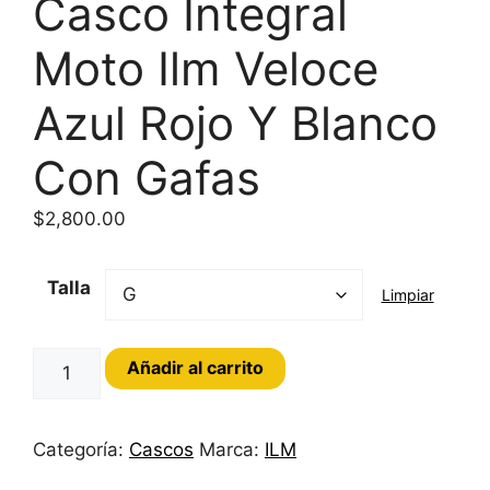
Casco Integral
Moto Ilm Veloce
Azul Rojo Y Blanco
Con Gafas
$
2,800.00
Talla
Limpiar
Casco
Añadir al carrito
Integral
Moto
Ilm
Categoría:
Cascos
Marca:
ILM
Veloce