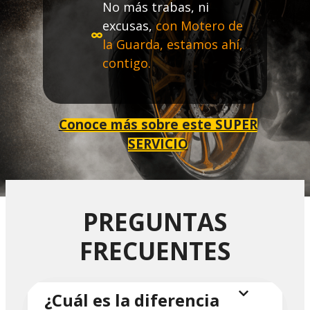
No más trabas, ni
excusas,
con Motero de
la Guarda, estamos ahí,
contigo.
Conoce más sobre este SUPER
SERVICIO
PREGUNTAS
FRECUENTES
¿Cuál es la diferencia