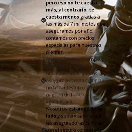
pero eso no te cuesta
más, al contrario, te
cuesta menos
gracias a
las más de 7 mil motos que
aseguramos por año;
contamos con precios
especiales para nuestros
clientes.
Ahorra Dinero, Tiempo y
Muchos Corajes,
con
nosotros evitas que las
Aseguradoras no cumplan,
no te contesten o no te
paguen de forma
injustificada.
Nosotros
estamos de tu
lado
y supervisamos que
las aseguradoras cumplan
con el seguro contratado